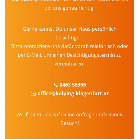
bei uns genau richtig!
Gerne kannst Du unser Haus persönlich
besichtigen.
Bitte kontaktiere uns dafür vorab telefonisch oder
per E-Mail, um einen Besichtigungstermin zu
vereinbaren.
📞
0463 56965
✉️
office@kolping-klagenfurt.at
ADRESSE
Enzenbergstraße 26
9020 Klagenfurt
Wir freuen uns auf Deine Anfrage und Deinen
Österreich
Besuch!
KONTAKT