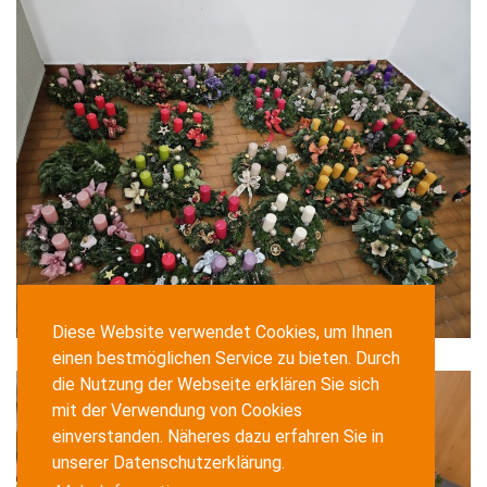
ADRESSE
Enzenbergstraße 26
9020 Klagenfurt
Österreich
KONTAKT
+43 463 56965
office@kolping-klagenfurt.at
+43 463 56965
Diese Website verwendet Cookies, um Ihnen
BÜROZEITEN
einen bestmöglichen Service zu bieten. Durch
Mo.
07:30 - 17:00
die Nutzung der Webseite erklären Sie sich
Di.
07:30 - 17:00
mit der Verwendung von Cookies
Mi.
07:30 - 17:00
einverstanden. Näheres dazu erfahren Sie in
Do.
07:30 - 17:00
unserer Datenschutzerklärung.