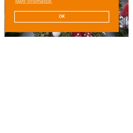
Fr.
07:30 - 14:00
Mehr Information.
OK
TOP
Impressum
|
Datenschutz
© 2026 Kolping Klagenfurt-Ost